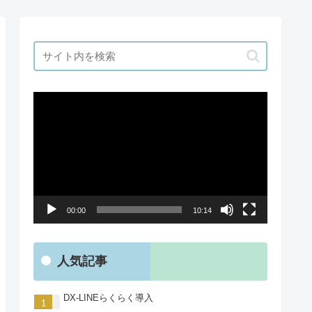
動
画
プ
レ
ー
ヤ
00:00
10:14
ー
人気記事
DX-LINEらくらく導入