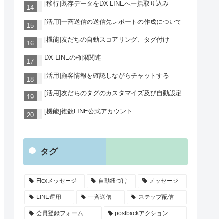
[移行]既存データをDX-LINEへ一括取り込み
[活用]一斉送信の送信先レポートの作成について
[機能]友だちの自動スコアリング、タグ付け
DX-LINEの権限関連
[活用]顧客情報を確認しながらチャットする
[活用]友だちのタグのカスタマイズ及び自動設定
[機能]複数LINE公式アカウント
タグ
Flexメッセージ
自動紐づけ
メッセージ
LINE運用
一斉送信
ステップ配信
会員登録フォーム
postbackアクション