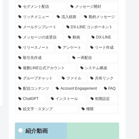
セグメント配信
メッセージ開封
リッチメニュー
流入経路
動的メッセージ
メールテンプレート
DX-LINE コンポーネント
メッセージの送受信
動画
DX-LINE
リリースノート
アンケート
リード作成
取引先作成
一斉配信
複数LINE公式アカウント
システム構成
グループチャット
ファイル
共有リンク
配信コンテンツ
Account Engagement
FAQ
ChatGPT
インストール
初期設定
絵文字・スタンプ
権限
紹介動画