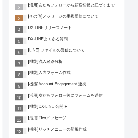
[活用]友だちフォローから顧客情報と紐づくまで
[その他]メッセージの重複受信について
DX-LINEリリースノート
DX-LINEよくある質問
[LINE] ファイルの受信について
[機能]流入経路分析
[機能]入力フォーム作成
[機能]Account Engagement 連携
[活用]友だちフォロー後にフォームを送信
[機能]DX-LINE 公開IF
[活用]Flexメッセージ
[機能]リッチメニューの新規作成