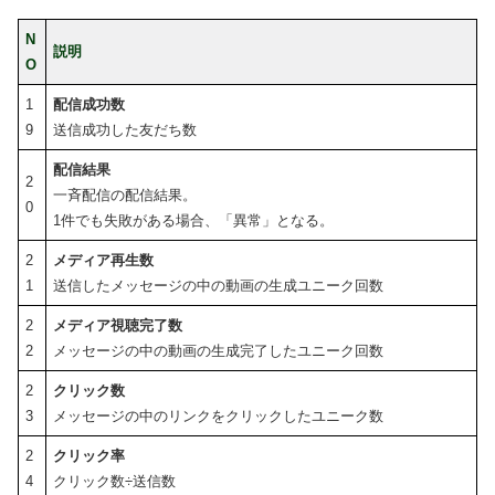
N
説明
O
1
配信成功数
9
送信成功した友だち数
配信結果
2
一斉配信の配信結果。
0
1件でも失敗がある場合、「異常」となる。
2
メディア再生数
1
送信したメッセージの中の動画の生成ユニーク回数
2
メディア視聴完了数
2
メッセージの中の動画の生成完了したユニーク回数
2
クリック数
3
メッセージの中のリンクをクリックしたユニーク数
2
クリック率
4
クリック数÷送信数