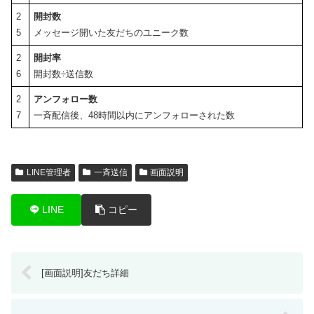
2
開封数
5
メッセージ開いた友だちのユニーク数
2
開封率
6
開封数÷送信数
2
アンフォロー数
7
一斉配信後、48時間以内にアンフォローされた数
LINE管理者
一斉送信
画面説明
LINE
コピー
[画面説明]友だち詳細