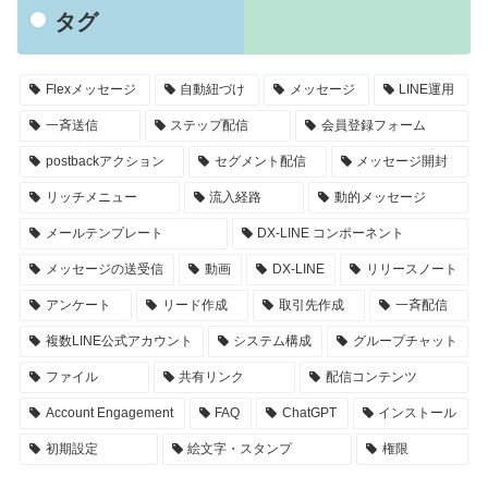
タグ
Flexメッセージ
自動紐づけ
メッセージ
LINE運用
一斉送信
ステップ配信
会員登録フォーム
postbackアクション
セグメント配信
メッセージ開封
リッチメニュー
流入経路
動的メッセージ
メールテンプレート
DX-LINE コンポーネント
メッセージの送受信
動画
DX-LINE
リリースノート
アンケート
リード作成
取引先作成
一斉配信
複数LINE公式アカウント
システム構成
グループチャット
ファイル
共有リンク
配信コンテンツ
Account Engagement
FAQ
ChatGPT
インストール
初期設定
絵文字・スタンプ
権限