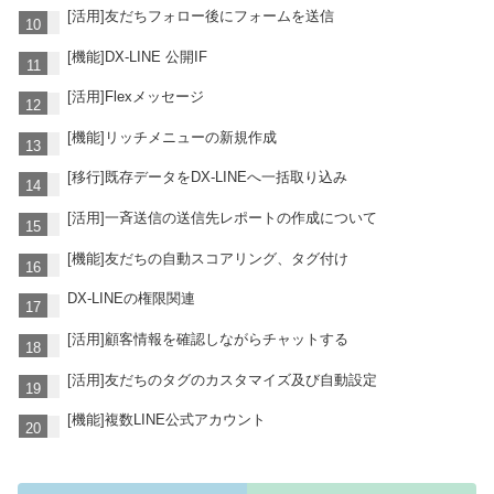
[活用]友だちフォロー後にフォームを送信
[機能]DX-LINE 公開IF
[活用]Flexメッセージ
[機能]リッチメニューの新規作成
[移行]既存データをDX-LINEへ一括取り込み
[活用]一斉送信の送信先レポートの作成について
[機能]友だちの自動スコアリング、タグ付け
DX-LINEの権限関連
[活用]顧客情報を確認しながらチャットする
[活用]友だちのタグのカスタマイズ及び自動設定
[機能]複数LINE公式アカウント