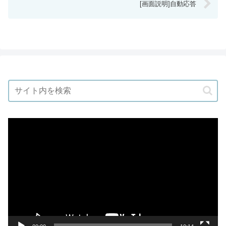
[画面説明]自動応答
動
画
プ
レ
ー
ヤ
ー