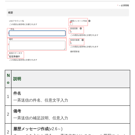
N
説明
o
件名
1
一斉送信の件名、任意文字入力
備考
2
一斉送信の補足説明、任意入力
履歴メッセージ作成
(v2.6～)
2