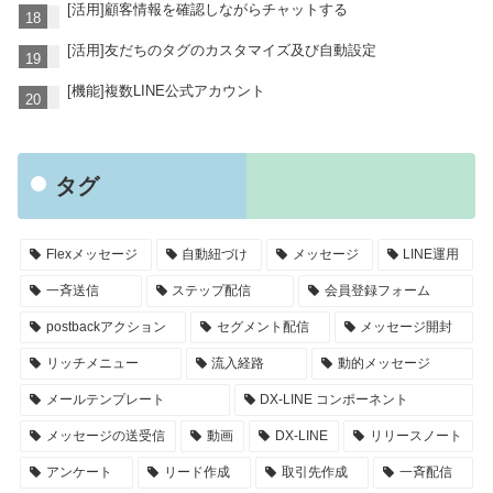
[活用]顧客情報を確認しながらチャットする
[活用]友だちのタグのカスタマイズ及び自動設定
[機能]複数LINE公式アカウント
タグ
Flexメッセージ
自動紐づけ
メッセージ
LINE運用
一斉送信
ステップ配信
会員登録フォーム
postbackアクション
セグメント配信
メッセージ開封
リッチメニュー
流入経路
動的メッセージ
メールテンプレート
DX-LINE コンポーネント
メッセージの送受信
動画
DX-LINE
リリースノート
アンケート
リード作成
取引先作成
一斉配信