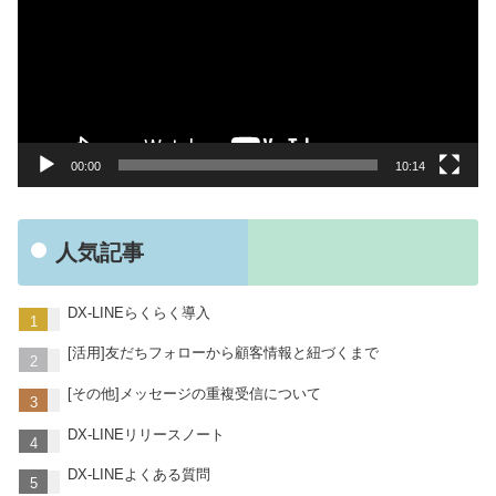
プ
レ
ー
ヤ
ー
00:00
10:14
人気記事
DX-LINEらくらく導入
[活用]友だちフォローから顧客情報と紐づくまで
[その他]メッセージの重複受信について
DX-LINEリリースノート
DX-LINEよくある質問