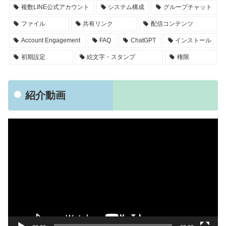
複数LINE公式アカウント
システム構成
グループチャット
ファイル
共有リンク
配信コンテンツ
Account Engagement
FAQ
ChatGPT
インストール
初期設定
絵文字・スタンプ
権限
紹介動画
動
画
プ
レ
ー
ヤ
ー