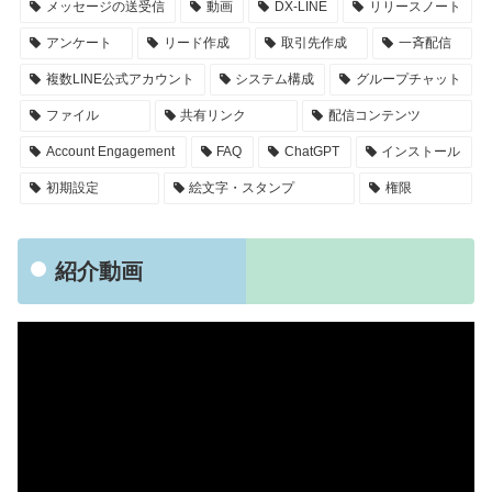
メッセージの送受信
動画
DX-LINE
リリースノート
アンケート
リード作成
取引先作成
一斉配信
複数LINE公式アカウント
システム構成
グループチャット
ファイル
共有リンク
配信コンテンツ
Account Engagement
FAQ
ChatGPT
インストール
初期設定
絵文字・スタンプ
権限
紹介動画
動
画
プ
レ
ー
ヤ