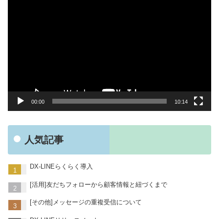
動
画
プ
レ
ー
ヤ
ー
00:00
10:14
人気記事
DX-LINEらくらく導入
[活用]友だちフォローから顧客情報と紐づくまで
[その他]メッセージの重複受信について