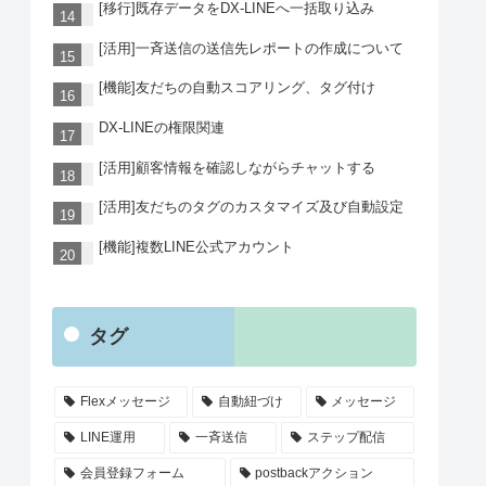
[移行]既存データをDX-LINEへ一括取り込み
[活用]一斉送信の送信先レポートの作成について
[機能]友だちの自動スコアリング、タグ付け
DX-LINEの権限関連
[活用]顧客情報を確認しながらチャットする
[活用]友だちのタグのカスタマイズ及び自動設定
[機能]複数LINE公式アカウント
タグ
Flexメッセージ
自動紐づけ
メッセージ
LINE運用
一斉送信
ステップ配信
会員登録フォーム
postbackアクション