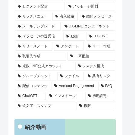
セグメント配信
メッセージ開封
リッチメニュー
流入経路
動的メッセージ
メールテンプレート
DX-LINE コンポーネント
メッセージの送受信
動画
DX-LINE
リリースノート
アンケート
リード作成
取引先作成
一斉配信
複数LINE公式アカウント
システム構成
グループチャット
ファイル
共有リンク
配信コンテンツ
Account Engagement
FAQ
ChatGPT
インストール
初期設定
絵文字・スタンプ
権限
紹介動画