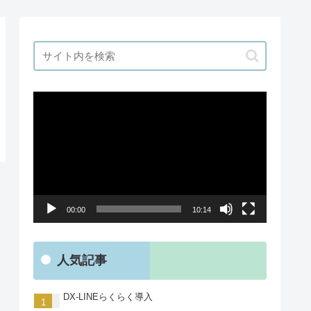
動
画
プ
レ
ー
ヤ
00:00
10:14
ー
人気記事
DX-LINEらくらく導入