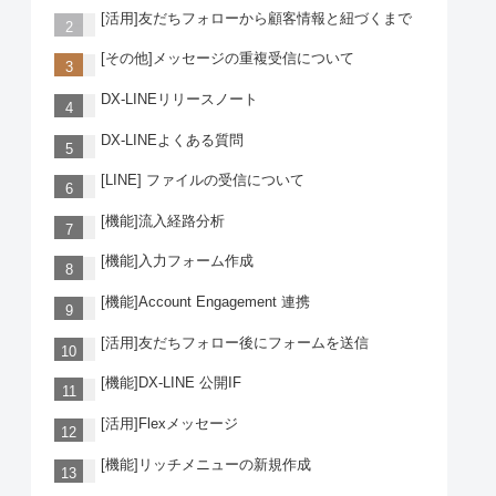
[活用]友だちフォローから顧客情報と紐づくまで
[その他]メッセージの重複受信について
DX-LINEリリースノート
DX-LINEよくある質問
[LINE] ファイルの受信について
[機能]流入経路分析
[機能]入力フォーム作成
[機能]Account Engagement 連携
[活用]友だちフォロー後にフォームを送信
[機能]DX-LINE 公開IF
[活用]Flexメッセージ
[機能]リッチメニューの新規作成