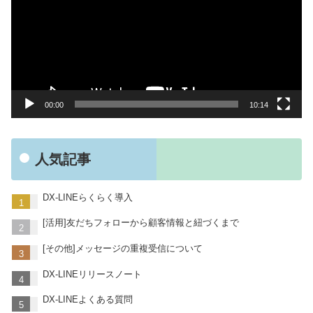
プ
レ
ー
ヤ
ー
00:00
10:14
人気記事
DX-LINEらくらく導入
[活用]友だちフォローから顧客情報と紐づくまで
[その他]メッセージの重複受信について
DX-LINEリリースノート
DX-LINEよくある質問