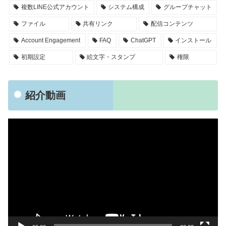
複数LINE公式アカウント
システム構成
グループチャット
ファイル
共有リンク
配信コンテンツ
Account Engagement
FAQ
ChatGPT
インストール
初期設定
絵文字・スタンプ
権限
紹介動画
動
画
プ
レ
ー
ヤ
ー