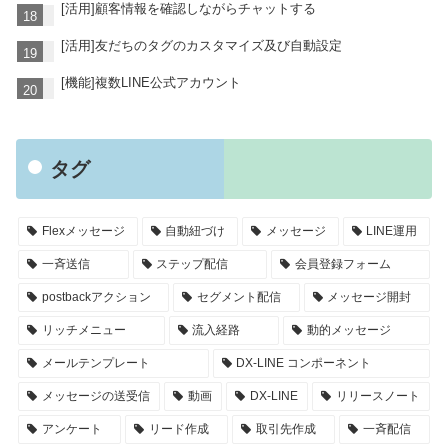
[活用]顧客情報を確認しながらチャットする
[活用]友だちのタグのカスタマイズ及び自動設定
[機能]複数LINE公式アカウント
タグ
Flexメッセージ
自動紐づけ
メッセージ
LINE運用
一斉送信
ステップ配信
会員登録フォーム
postbackアクション
セグメント配信
メッセージ開封
リッチメニュー
流入経路
動的メッセージ
メールテンプレート
DX-LINE コンポーネント
メッセージの送受信
動画
DX-LINE
リリースノート
アンケート
リード作成
取引先作成
一斉配信