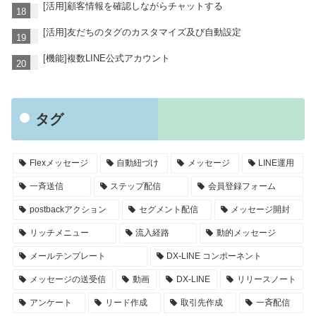
[活用]顧客情報を確認しながらチャットする
[活用]友だちのタグのカスタマイズ及び自動設定
[機能]複数LINE公式アカウント
タグ
Flexメッセージ
自動紐づけ
メッセージ
LINE運用
一斉送信
ステップ配信
会員登録フォーム
postbackアクション
セグメント配信
メッセージ開封
リッチメニュー
流入経路
動的メッセージ
メールテンプレート
DX-LINE コンポーネント
メッセージの送受信
動画
DX-LINE
リリースノート
アンケート
リード作成
取引先作成
一斉配信