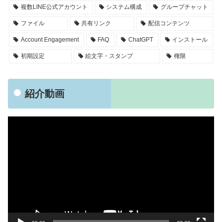
複数LINE公式アカウント
システム構成
グループチャット
ファイル
共有リンク
配信コンテンツ
Account Engagement
FAQ
ChatGPT
インストール
初期設定
絵文字・スタンプ
権限
紹介動画
動
画
プ
レ
ー
ヤ
ー