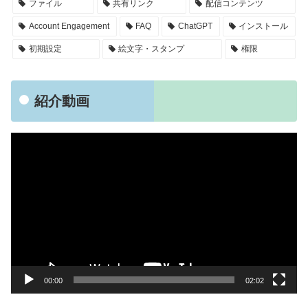
ファイル
共有リンク
配信コンテンツ
Account Engagement
FAQ
ChatGPT
インストール
初期設定
絵文字・スタンプ
権限
紹介動画
動
画
プ
レ
ー
ヤ
ー
00:00
02:02