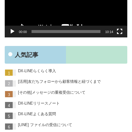
ー
ヤ
ー
00:00
10:14
人気記事
DX-LINEらくらく導入
[活用]友だちフォローから顧客情報と紐づくまで
[その他]メッセージの重複受信について
DX-LINEリリースノート
DX-LINEよくある質問
[LINE] ファイルの受信について