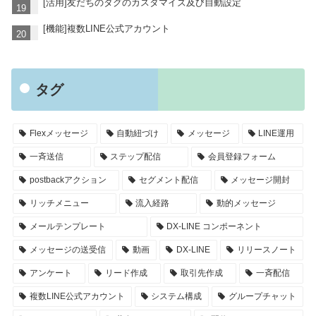
[活用]友だちのタグのカスタマイズ及び自動設定
[機能]複数LINE公式アカウント
タグ
Flexメッセージ
自動紐づけ
メッセージ
LINE運用
一斉送信
ステップ配信
会員登録フォーム
postbackアクション
セグメント配信
メッセージ開封
リッチメニュー
流入経路
動的メッセージ
メールテンプレート
DX-LINE コンポーネント
メッセージの送受信
動画
DX-LINE
リリースノート
アンケート
リード作成
取引先作成
一斉配信
複数LINE公式アカウント
システム構成
グループチャット