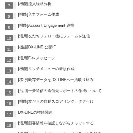
[機能]流入経路分析
[機能]入力フォーム作成
[機能]Account Engagement 連携
[活用]友だちフォロー後にフォームを送信
[機能]DX-LINE 公開IF
[活用]Flexメッセージ
[機能]リッチメニューの新規作成
[移行]既存データをDX-LINEへ一括取り込み
[活用]一斉送信の送信先レポートの作成について
[機能]友だちの自動スコアリング、タグ付け
DX-LINEの権限関連
[活用]顧客情報を確認しながらチャットする