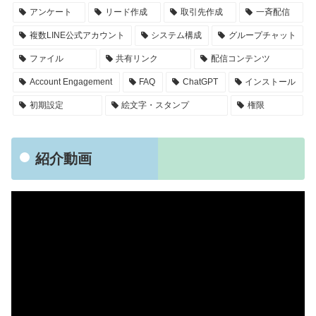
アンケート
リード作成
取引先作成
一斉配信
複数LINE公式アカウント
システム構成
グループチャット
ファイル
共有リンク
配信コンテンツ
Account Engagement
FAQ
ChatGPT
インストール
初期設定
絵文字・スタンプ
権限
紹介動画
動
画
プ
レ
ー
ヤ