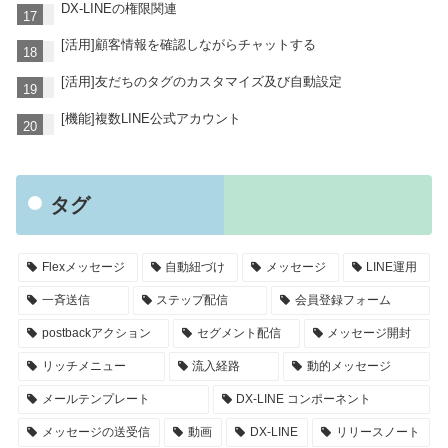
DX-LINEの権限関連
[活用]顧客情報を確認しながらチャットする
[活用]友だちのタグのカスタマイズ及び自動設定
[機能]複数LINE公式アカウント
タグ
Flexメッセージ
自動紐づけ
メッセージ
LINE運用
一斉送信
ステップ配信
会員登録フォーム
postbackアクション
セグメント配信
メッセージ開封
リッチメニュー
流入経路
動的メッセージ
メールテンプレート
DX-LINE コンポーネント
メッセージの送受信
動画
DX-LINE
リリースノート