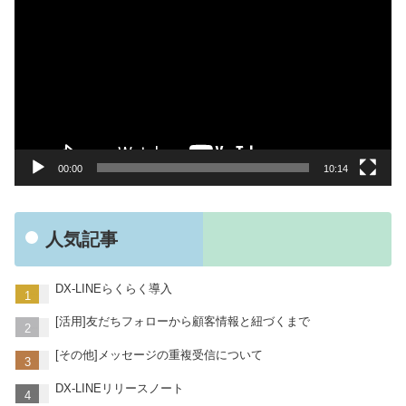
画
プ
レ
ー
ヤ
ー
00:00
10:14
人気記事
DX-LINEらくらく導入
[活用]友だちフォローから顧客情報と紐づくまで
[その他]メッセージの重複受信について
DX-LINEリリースノート